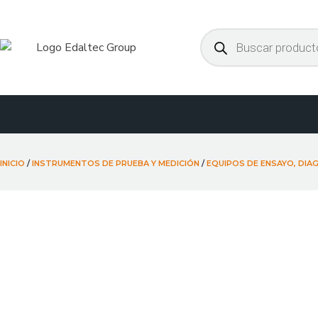
Ir
al
Búsqueda
de
contenido
productos
INICIO
/
INSTRUMENTOS DE PRUEBA Y MEDICIÓN
/
EQUIPOS DE ENSAYO, DIA