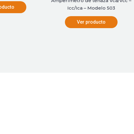
Amperímetro de tenaza Vca/Vcc –
oducto
Icc/Ica – Modelo 503
Ver producto