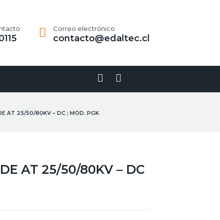
ntacto
Correo electrónico
0115
contacto@edaltec.cl
Linkedin-
Youtube
in
E AT 25/50/80KV – DC ; MOD. PGK
E AT 25/50/80KV – DC