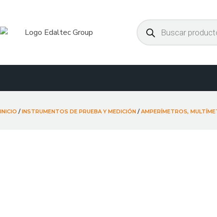
Ir
al
Búsqueda
de
contenido
productos
INICIO
/
INSTRUMENTOS DE PRUEBA Y MEDICIÓN
/
AMPERÍMETROS, MULTÍME