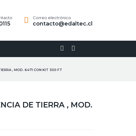
ntacto
Correo electrónico
0115
contacto@edaltec.cl
Linkedin-
Youtube
in
IERRA , MOD. 6471 CON KIT 300 FT
NCIA DE TIERRA , MOD.