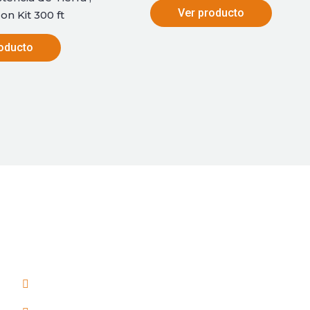
Ver producto
n Kit 300 ft
oducto
Oficina Principal
Sucurs
Chiloé 5138, San Miguel,
Sucurs
Santiago, Chile.