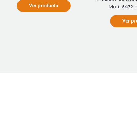
Ver producto
Mod. 6472 co
Ver pr
Satisfacemos necesidades no cubiertas mediante
productos y proyectos innovadores y de alta tecnología
en el mercado eléctrico.