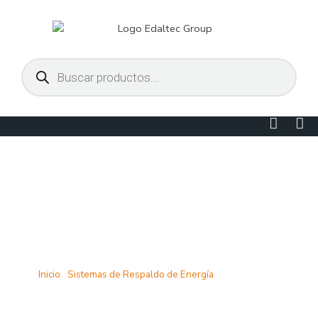
Ir
al
contenido
Búsqueda
de
productos
Linked
Yo
in
BATERÍAS AGM
Inicio
/
Sistemas de Respaldo de Energía
/ Baterías AGM