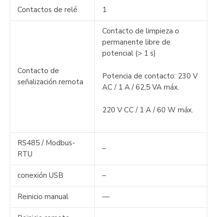
Contactos de relé
1
Contacto de limpieza o
permanente libre de
potencial (> 1 s)
Contacto de
Potencia de contacto: 230 V
señalización remota
AC / 1 A / 62,5 VA máx.
220 V CC / 1 A / 60 W máx.
RS485 / Modbus-
–
RTU
conexión USB
–
Reinicio manual
—