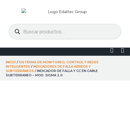
Ir
al
contenido
Búsqueda
de
productos
Linked
Yo
in
INICIO
/
SISTEMAS DE MONITOREO, CONTROL Y REDES
INTELIGENTES
/
INDICADORES DE FALLA AÉREOS Y
SUBTERRÁNEOS
/ INDICADOR DE FALLA Y CC EN CABLE
SUBTERRANEO – MOD. SIGMA 2.0