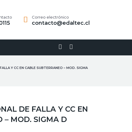
ntacto
Correo electrónico
0115
contacto@edaltec.cl
Linkedin-
Youtube
in
 FALLA Y CC EN CABLE SUBTERRANEO – MOD. SIGMA
NAL DE FALLA Y CC EN
 – MOD. SIGMA D