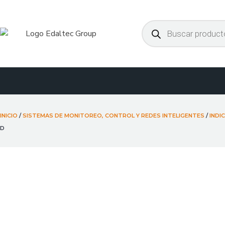
Ir
al
Búsqueda
de
contenido
productos
INICIO
/
SISTEMAS DE MONITOREO, CONTROL Y REDES INTELIGENTES
/
INDI
D