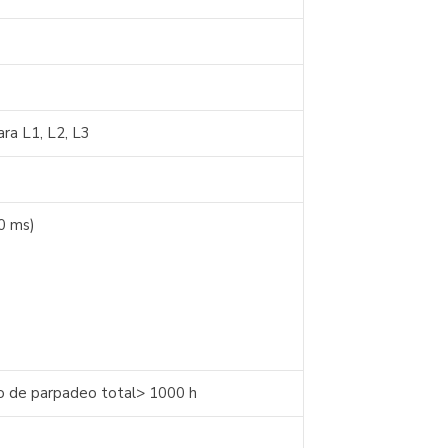
ara L1, L2, L3
0 ms)
empo de parpadeo total> 1000 h