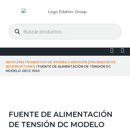
Ir
al
contenido
Búsqueda
de
productos
Linked
Yo
in
INICIO
/
INSTRUMENTOS DE PRUEBA Y MEDICIÓN
/
PROBADOR DE
INTERRUPTORES
/ FUENTE DE ALIMENTACIÓN DE TENSIÓN DC
MODELO GECC 1500
FUENTE DE ALIMENTACIÓN
DE TENSIÓN DC MODELO