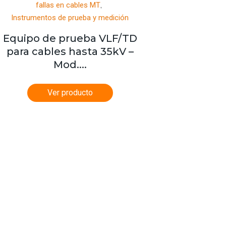
,
fallas en cables MT
Instrumentos de prueba y medición
Equipo de prueba VLF/TD
para cables hasta 35kV –
Mod....
Ver producto
al Chile