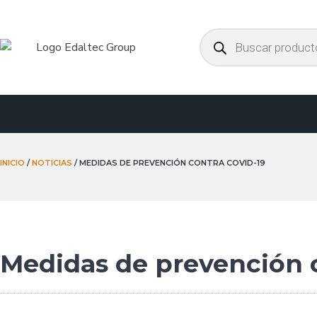
Ir
al
Búsqueda
de
contenido
productos
INICIO
/
NOTICIAS
/ MEDIDAS DE PREVENCIÓN CONTRA COVID-19
Medidas de prevención c