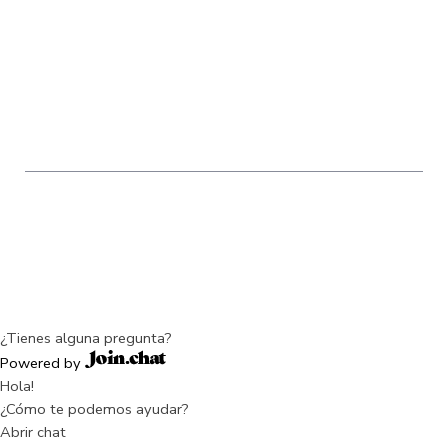
Sucursal Chile
Sucursal USA
Sucursal Colombia
2025 © Todos los derechos reservados | Edaltec
Group
Diseñado por
Rocket Media
¿Tienes alguna pregunta?
Powered by
Hola!
¿Cómo te podemos ayudar?
Abrir chat