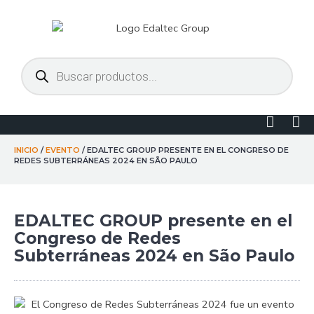
Ir
al
contenido
Búsqueda
de
productos
Linked
Yo
in
INICIO
/
EVENTO
/ EDALTEC GROUP PRESENTE EN EL CONGRESO DE
REDES SUBTERRÁNEAS 2024 EN SÃO PAULO
EDALTEC GROUP presente en el
Congreso de Redes
Subterráneas 2024 en São Paulo