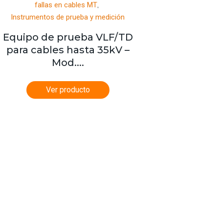
,
fallas en cables MT
Instrumentos de prueba y medición
Equipo de prueba VLF/TD
para cables hasta 35kV –
Mod....
Ver producto
al Chile