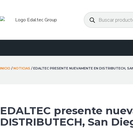
Ir
al
Búsqueda
de
contenido
productos
INICIO
/
NOTICIAS
/ EDALTEC PRESENTE NUEVAMENTE EN DISTRIBUTECH, SA
EDALTEC presente nue
DISTRIBUTECH, San Die