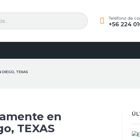
Teléfono de co
+56 224 01
N DIEGO, TEXAS
vamente en
ÚL
go, TEXAS