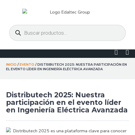
Ir
al
contenido
Búsqueda
de
productos
Linked
Yo
in
INICIO
/
EVENTO
/ DISTRIBUTECH 2025: NUESTRA PARTICIPACIÓN EN
EL EVENTO LÍDER EN INGENIERÍA ELÉCTRICA AVANZADA
Distributech 2025: Nuestra
participación en el evento líder
en Ingeniería Eléctrica Avanzada